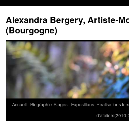
Alexandra Bergery, Artiste-Mo
(Bourgogne)
Aller
Accueil
Biographie
Stages
Expositions
Réalisations lor
au
d’ateliers(2010-
contenu