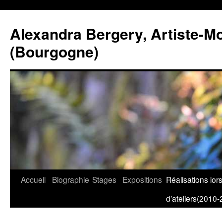
Alexandra Bergery, Artiste-Mo
(Bourgogne)
Aller
Accueil
Biographie
Stages
Expositions
Réalisations lor
au
d’ateliers(2010-
contenu